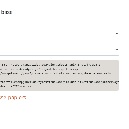
e base
" src="https://api.tidestoday.io/widgets-api/js-v1/fr/etats-
rminal-island/widget.js" async></script><script
o/widgets-api/js-v1/fr/etats-unis/californie/long-beach-terminal-
ather=true&amp;includeStyles=true&amp;includeTitle=true&amp;numberDays=3&am
idget__4927"></div>
sse-papiers