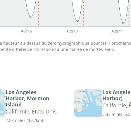
 la hauteur au-dessus du zéro hydrographique pour les 7 prochains 
 petite différence correspond à une marée de mortes-eaux.
Los Angeles
Los Angele
Harbor, Mormon
Harbor)
Island
Californie, 
Californie, États-Unis
3.43 miles
(
5.
2.28 miles
(
3.67km
)