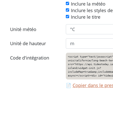
Inclure la météo
Inclure les styles d
Inclure le titre
Unité météo
Unité de hauteur
Code d'intégration
<script type="text/javascript
unis/californie/long-beach-te
src="https://api.tidestoday.i
island/widget-init.js?
includeMap=true&amp;includeWe
async></script><div id="tidew
📄
Copier dans le pre