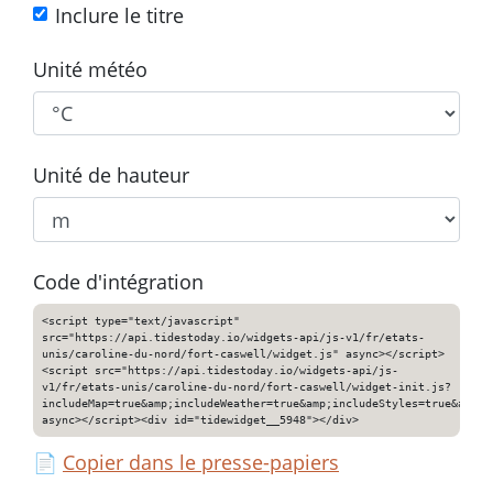
Inclure le titre
Unité météo
Unité de hauteur
Code d'intégration
<script type="text/javascript"
src="https://api.tidestoday.io/widgets-api/js-v1/fr/etats-
unis/caroline-du-nord/fort-caswell/widget.js" async></script>
<script src="https://api.tidestoday.io/widgets-api/js-
v1/fr/etats-unis/caroline-du-nord/fort-caswell/widget-init.js?
includeMap=true&amp;includeWeather=true&amp;includeStyles=true&amp;i
async></script><div id="tidewidget__5948"></div>
📄
Copier dans le presse-papiers