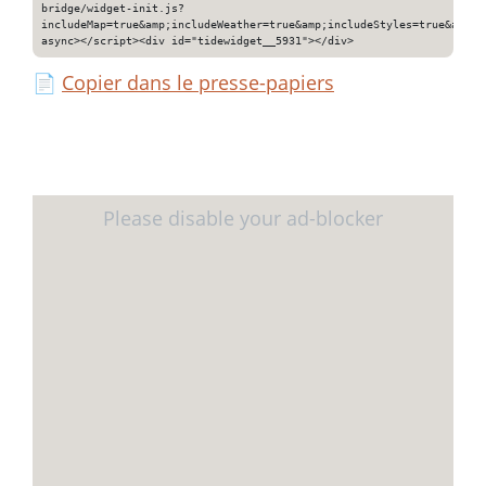
bridge/widget-init.js?
includeMap=true&amp;includeWeather=true&amp;includeStyles=true&amp;i
async></script><div id="tidewidget__5931"></div>
📄
Copier dans le presse-papiers