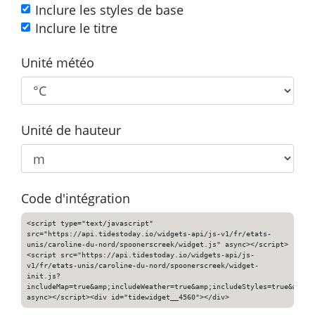
Inclure les styles de base
Inclure le titre
Unité météo
Unité de hauteur
Code d'intégration
<script type="text/javascript"
src="https://api.tidestoday.io/widgets-api/js-v1/fr/etats-
unis/caroline-du-nord/spoonerscreek/widget.js" async></script>
<script src="https://api.tidestoday.io/widgets-api/js-
v1/fr/etats-unis/caroline-du-nord/spoonerscreek/widget-
init.js?
includeMap=true&amp;includeWeather=true&amp;includeStyles=true&amp;i
async></script><div id="tidewidget__4560"></div>