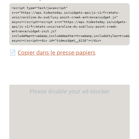
<script type="text/javascript"
src="https://api.tidestoday.io/widgets-api/js-v1/fr/etats-
unis/caroline-du-sud/lucy-point-creek-entrance/widget.js"
async></script><script src="https://api.tidestoday.io/widgets-
api/js-v1/fr/etats-unis/caroline-du-sud/lucy-point-creek-
entrance/widget-init.js?
includeMap=true&amp;includeWeather=true&amp;includeStyles=true&amp;i
async></script><div id="tidewidget__6116"></div>
📄
Copier dans le presse-papiers