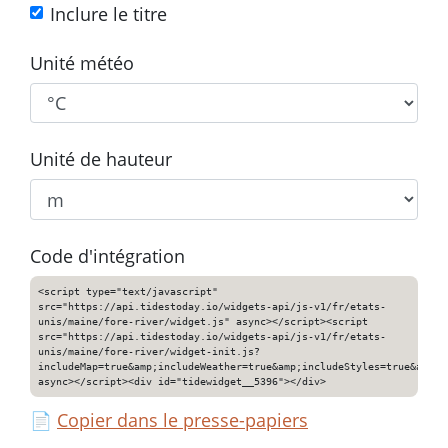
Inclure le titre
Unité météo
Unité de hauteur
Code d'intégration
<script type="text/javascript"
src="https://api.tidestoday.io/widgets-api/js-v1/fr/etats-
unis/maine/fore-river/widget.js" async></script><script
src="https://api.tidestoday.io/widgets-api/js-v1/fr/etats-
unis/maine/fore-river/widget-init.js?
includeMap=true&amp;includeWeather=true&amp;includeStyles=true&amp;i
async></script><div id="tidewidget__5396"></div>
📄
Copier dans le presse-papiers