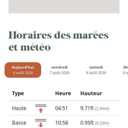
Horaires des marées
et météo
Aujourd'hui
vendredi
samedi
di
6 août 2026
7 août 2026
8 août 2026
9 
Type
Heure
Hauteur
Icon
Haute
04:51
9.71ft
(
2.96m
)
Basse
10:58
0.95ft
(
0.29m
)