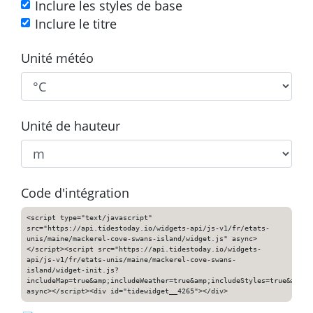
Inclure les styles de base
Inclure le titre
Unité météo
Unité de hauteur
Code d'intégration
<script type="text/javascript"
src="https://api.tidestoday.io/widgets-api/js-v1/fr/etats-
unis/maine/mackerel-cove-swans-island/widget.js" async>
</script><script src="https://api.tidestoday.io/widgets-
api/js-v1/fr/etats-unis/maine/mackerel-cove-swans-
island/widget-init.js?
includeMap=true&amp;includeWeather=true&amp;includeStyles=true&amp;i
async></script><div id="tidewidget__4265"></div>