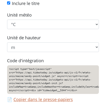
Inclure le titre
Unité météo
Unité de hauteur
Code d'intégration
<script type="text/javascript"
src="https://api.tidestoday.io/widgets-api/js-v1/fr/etats-
unis/maine/sandy-point/widget.js" async></script><script
src="https://api.tidestoday.io/widgets-api/js-v1/fr/etats-
unis/maine/sandy-point/widget-init.js?
includeMap=true&amp;includeWeather=true&amp;includeStyles=true&amp;i
async></script><div id="tidewidget__5344"></div>
📄
Copier dans le presse-papiers