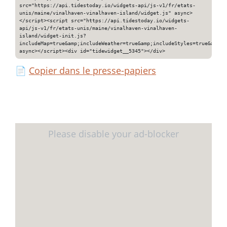
src="https://api.tidestoday.io/widgets-api/js-v1/fr/etats-
unis/maine/vinalhaven-vinalhaven-island/widget.js" async>
</script><script src="https://api.tidestoday.io/widgets-
api/js-v1/fr/etats-unis/maine/vinalhaven-vinalhaven-
island/widget-init.js?
includeMap=true&amp;includeWeather=true&amp;includeStyles=true&amp;i
async></script><div id="tidewidget__5345"></div>
📄
Copier dans le presse-papiers