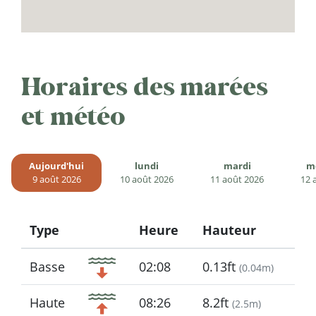
Horaires des marées
et météo
Aujourd'hui
lundi
mardi
m
9 août 2026
10 août 2026
11 août 2026
12 
Type
Heure
Hauteur
Icon
Basse
02:08
0.13ft
(
0.04m
)
Haute
08:26
8.2ft
(
2.5m
)