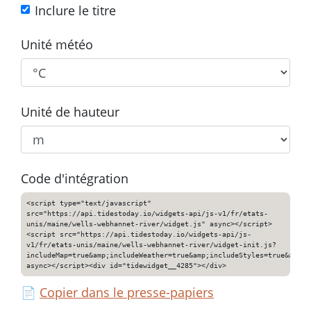
Inclure le titre
Unité météo
Unité de hauteur
Code d'intégration
<script type="text/javascript"
src="https://api.tidestoday.io/widgets-api/js-v1/fr/etats-
unis/maine/wells-webhannet-river/widget.js" async></script>
<script src="https://api.tidestoday.io/widgets-api/js-
v1/fr/etats-unis/maine/wells-webhannet-river/widget-init.js?
includeMap=true&amp;includeWeather=true&amp;includeStyles=true&amp;i
async></script><div id="tidewidget__4285"></div>
📄
Copier dans le presse-papiers