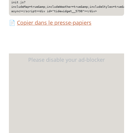
init.js?
includeMap=true&amp;includeWeather=true&amp;includeStyles=true&amp;i
async></script><div id="tidewidget__5798"></div>
📄
Copier dans le presse-papiers