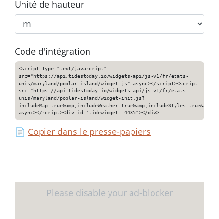
Unité de hauteur
Code d'intégration
<script type="text/javascript"
src="https://api.tidestoday.io/widgets-api/js-v1/fr/etats-
unis/maryland/poplar-island/widget.js" async></script><script
src="https://api.tidestoday.io/widgets-api/js-v1/fr/etats-
unis/maryland/poplar-island/widget-init.js?
includeMap=true&amp;includeWeather=true&amp;includeStyles=true&amp;i
async></script><div id="tidewidget__4485"></div>
📄
Copier dans le presse-papiers