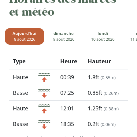
et météo
Aujourd'hui
dimanche
lundi
8 août 2026
9 août 2026
10 août 2026
11 
Type
Heure
Hauteur
Icon
Haute
00:39
1.8ft
(
0.55m
)
Basse
07:25
0.85ft
(
0.26m
)
Haute
12:01
1.25ft
(
0.38m
)
Basse
18:35
0.2ft
(
0.06m
)