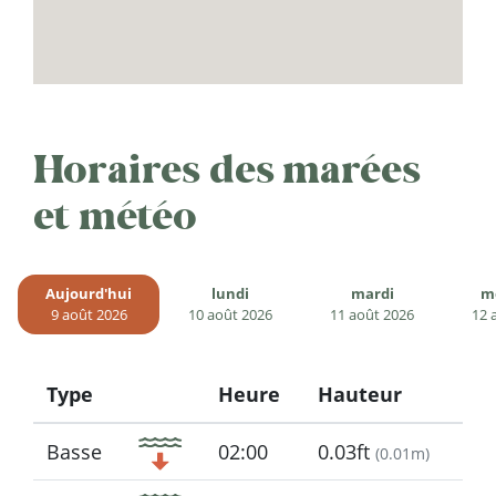
Horaires des marées
et météo
Aujourd'hui
lundi
mardi
m
9 août 2026
10 août 2026
11 août 2026
12 
Type
Heure
Hauteur
Icon
Basse
02:00
0.03ft
(
0.01m
)