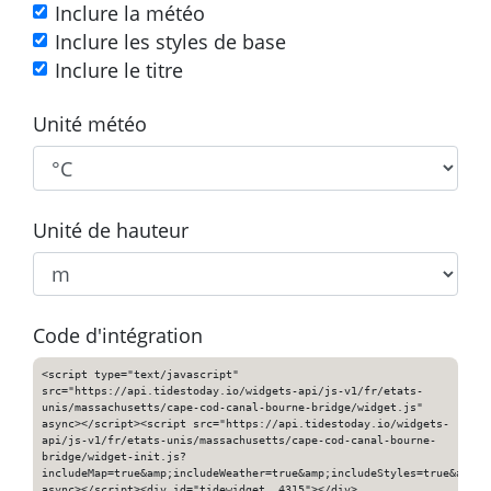
Inclure la météo
Inclure les styles de base
Inclure le titre
Unité météo
Unité de hauteur
Code d'intégration
<script type="text/javascript"
src="https://api.tidestoday.io/widgets-api/js-v1/fr/etats-
unis/massachusetts/cape-cod-canal-bourne-bridge/widget.js"
async></script><script src="https://api.tidestoday.io/widgets-
api/js-v1/fr/etats-unis/massachusetts/cape-cod-canal-bourne-
bridge/widget-init.js?
includeMap=true&amp;includeWeather=true&amp;includeStyles=true&amp;i
async></script><div id="tidewidget__4315"></div>