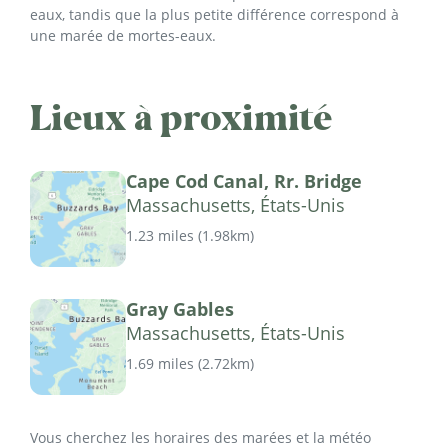
eaux, tandis que la plus petite différence correspond à
une marée de mortes-eaux.
Lieux à proximité
Cape Cod Canal, Rr. Bridge
Massachusetts, États-Unis
1.23 miles
(
1.98km
)
Gray Gables
Massachusetts, États-Unis
1.69 miles
(
2.72km
)
Vous cherchez les horaires des marées et la météo