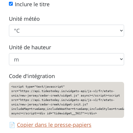
Inclure le titre
Unité météo
Unité de hauteur
Code d'intégration
<script type="text/javascript"
src="https://api.tidestoday.io/widgets-api/js-v1/fr/etats-
unis/new-jersey/cedar-creek/widget.js" async></script><script
src="https://api.tidestoday.io/widgets-api/js-v1/fr/etats-
unis/new-jersey/cedar-creek/widget-init.js?
includeMap=true&amp;includeWeather=true&amp;includeStyles=true&amp;i
async></script><div id="tidewidget__5617"></div>
📄
Copier dans le presse-papiers