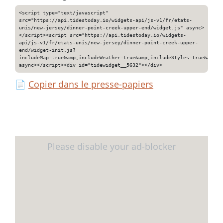
<script type="text/javascript"
src="https://api.tidestoday.io/widgets-api/js-v1/fr/etats-
unis/new-jersey/dinner-point-creek-upper-end/widget.js" async>
</script><script src="https://api.tidestoday.io/widgets-
api/js-v1/fr/etats-unis/new-jersey/dinner-point-creek-upper-
end/widget-init.js?
includeMap=true&amp;includeWeather=true&amp;includeStyles=true&amp;i
async></script><div id="tidewidget__5632"></div>
📄
Copier dans le presse-papiers