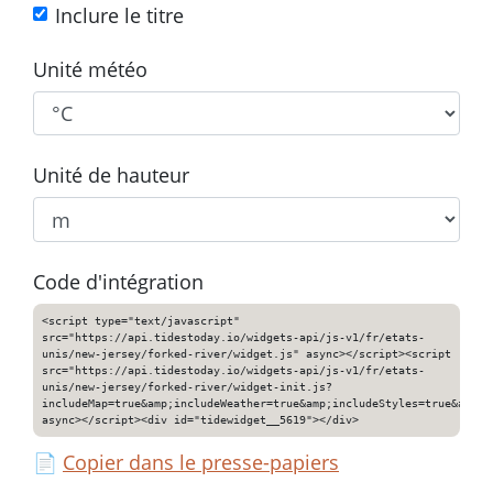
Inclure le titre
Unité météo
Unité de hauteur
Code d'intégration
<script type="text/javascript"
src="https://api.tidestoday.io/widgets-api/js-v1/fr/etats-
unis/new-jersey/forked-river/widget.js" async></script><script
src="https://api.tidestoday.io/widgets-api/js-v1/fr/etats-
unis/new-jersey/forked-river/widget-init.js?
includeMap=true&amp;includeWeather=true&amp;includeStyles=true&amp;i
async></script><div id="tidewidget__5619"></div>
📄
Copier dans le presse-papiers