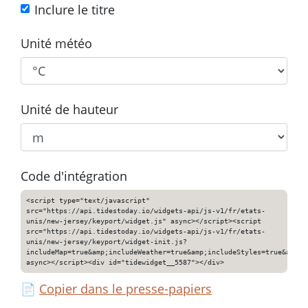
Inclure le titre
Unité météo
Unité de hauteur
Code d'intégration
<script type="text/javascript"
src="https://api.tidestoday.io/widgets-api/js-v1/fr/etats-
unis/new-jersey/keyport/widget.js" async></script><script
src="https://api.tidestoday.io/widgets-api/js-v1/fr/etats-
unis/new-jersey/keyport/widget-init.js?
includeMap=true&amp;includeWeather=true&amp;includeStyles=true&amp;i
async></script><div id="tidewidget__5587"></div>
📄
Copier dans le presse-papiers