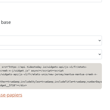
e base
" src="https://api.tidestoday.io/widgets-api/js-v1/fr/etats-
-creek-n-j/widget.js" async></script><script
o/widgets-api/js-v1/fr/etats-unis/new-jersey/mantua-mantua-creek-n-
ather=true&amp;includeStyles=true&amp;includeTitle=true&amp;numberDays=3&am
idget__5718"></div>
sse-papiers