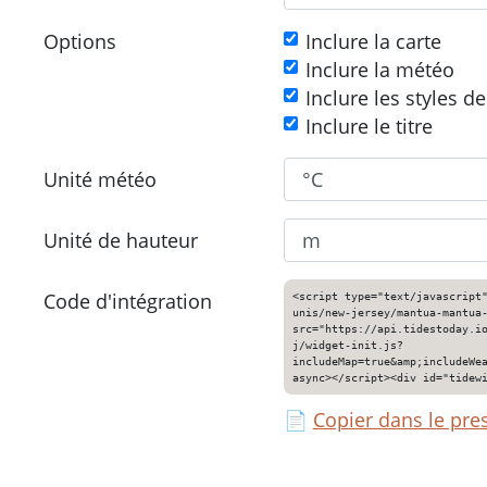
Options
Inclure la carte
Inclure la météo
Inclure les styles d
Inclure le titre
Unité météo
Unité de hauteur
Code d'intégration
<script type="text/javascript
unis/new-jersey/mantua-mantua
src="https://api.tidestoday.i
j/widget-init.js?
includeMap=true&amp;includeWe
async></script><div id="tidew
📄
Copier dans le pre