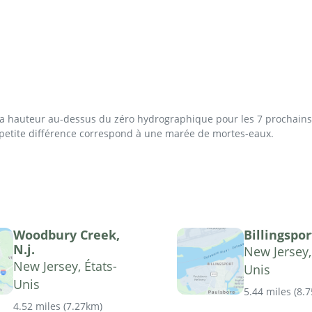
 la hauteur au-dessus du zéro hydrographique pour les 7 prochains 
 petite différence correspond à une marée de mortes-eaux.
Woodbury Creek,
Billingsport
N.j.
New Jersey,
New Jersey, États-
Unis
Unis
5.44 miles
(
8.
4.52 miles
(
7.27km
)