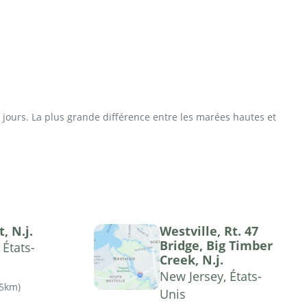
jours. La plus grande différence entre les marées hautes et
, N.j.
Westville, Rt. 47
Bridge, Big Timber
 États-
Creek, N.j.
New Jersey, États-
75km
)
Unis