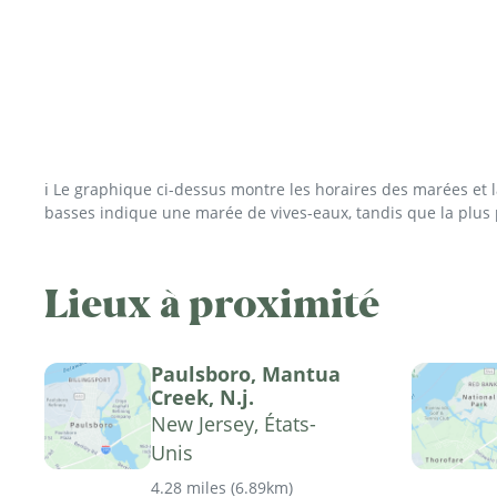
ℹ️ Le graphique ci-dessus montre les horaires des marées et
basses indique une marée de vives-eaux, tandis que la plus
Lieux à proximité
Paulsboro, Mantua
Creek, N.j.
New Jersey, États-
Unis
4.28 miles
(
6.89km
)