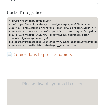
Code d'intégration
<script type="text/javascript"
src="https://api.tidestoday.io/widgets-api/js-v1/fr/etats-
unis/new-jersey/middle-thorofare-ocean-drive-bridge/widget.js"
async></script><script src="https://api.tidestoday.io/widgets-
api/js-v1/fr/etats-unis/new-jersey/middle-thorofare-ocean-
drive-bridge/widget-init.js?
includeMap=true&amp;includeWeather=true&amp;includeStyles=true&amp;i
async></script><div id="tidewidget__5659"></div>
📄
Copier dans le presse-papiers