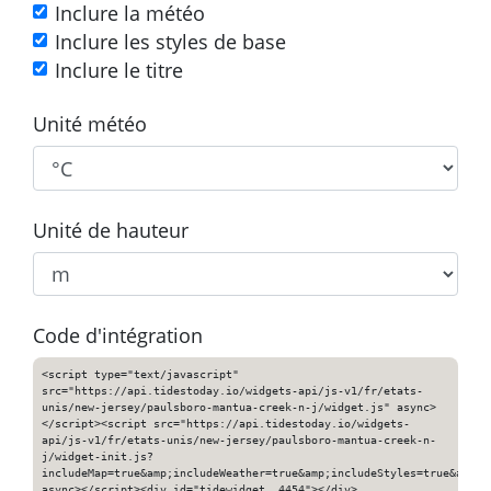
Inclure la météo
Inclure les styles de base
Inclure le titre
Unité météo
Unité de hauteur
Code d'intégration
<script type="text/javascript"
src="https://api.tidestoday.io/widgets-api/js-v1/fr/etats-
unis/new-jersey/paulsboro-mantua-creek-n-j/widget.js" async>
</script><script src="https://api.tidestoday.io/widgets-
api/js-v1/fr/etats-unis/new-jersey/paulsboro-mantua-creek-n-
j/widget-init.js?
includeMap=true&amp;includeWeather=true&amp;includeStyles=true&amp;i
async></script><div id="tidewidget__4454"></div>