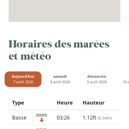
Horaires des marées
et météo
Aujourd'hui
samedi
dimanche
7 août 2026
8 août 2026
9 août 2026
10 
Type
Heure
Hauteur
Icon
Basse
03:26
1.12ft
(
0.34m
)