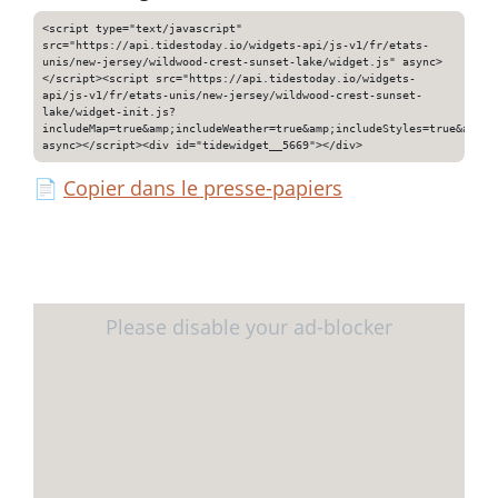
<script type="text/javascript"
src="https://api.tidestoday.io/widgets-api/js-v1/fr/etats-
unis/new-jersey/wildwood-crest-sunset-lake/widget.js" async>
</script><script src="https://api.tidestoday.io/widgets-
api/js-v1/fr/etats-unis/new-jersey/wildwood-crest-sunset-
lake/widget-init.js?
includeMap=true&amp;includeWeather=true&amp;includeStyles=true&amp;i
async></script><div id="tidewidget__5669"></div>
📄
Copier dans le presse-papiers