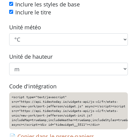
Inclure les styles de base
Inclure le titre
Unité météo
Unité de hauteur
Code d'intégration
<script type="text/javascript"
src="https://api.tidestoday.io/widgets-api/js-v1/fr/etats-
unis/new-york/port-jefferson/widget.js" async></script><script
src="https://api.tidestoday.io/widgets-api/js-v1/fr/etats-
unis/new-york/port-jefferson/widget-init.js?
includeMap=true&amp;includeWeather=true&amp;includeStyles=true&amp;i
async></script><div id="tidewidget__5511"></div>
📄
Copier dans le presse-papiers