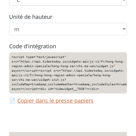
Unité de hauteur
Code d'intégration
<script type="text/javascript"
src="https://api.tidestoday.io/widgets-api/js-v1/fr/hong-kong-
region-admin-speciale/hong-kong-sar/chi-ma-wan/widget.js"
async></script><script src="https://api.tidestoday.io/widgets-
api/js-v1/fr/hong-kong-region-admin-speciale/hong-kong-
sar/chi-ma-wan/widget-init.js?
includeMap=true&amp;includeWeather=true&amp;includeStyles=true&amp;i
async></script><div id="tidewidget__7938"></div>
📄
Copier dans le presse-papiers