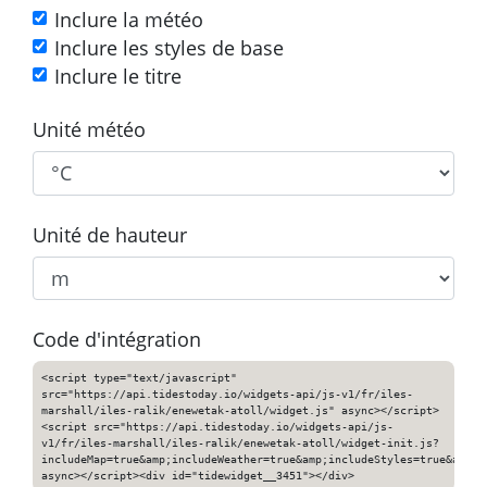
Inclure la météo
Inclure les styles de base
Inclure le titre
Unité météo
Unité de hauteur
Code d'intégration
<script type="text/javascript"
src="https://api.tidestoday.io/widgets-api/js-v1/fr/iles-
marshall/iles-ralik/enewetak-atoll/widget.js" async></script>
<script src="https://api.tidestoday.io/widgets-api/js-
v1/fr/iles-marshall/iles-ralik/enewetak-atoll/widget-init.js?
includeMap=true&amp;includeWeather=true&amp;includeStyles=true&amp;i
async></script><div id="tidewidget__3451"></div>