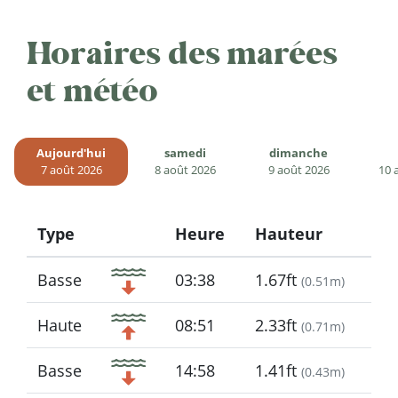
Horaires des marées
et météo
Aujourd'hui
samedi
dimanche
7 août 2026
8 août 2026
9 août 2026
10 
Type
Heure
Hauteur
Icon
Basse
03:38
1.67ft
(
0.51m
)
Haute
08:51
2.33ft
(
0.71m
)
Basse
14:58
1.41ft
(
0.43m
)