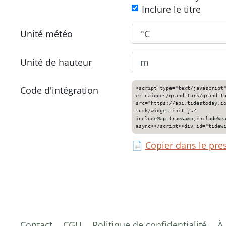
Inclure le titre
Unité météo
Unité de hauteur
Code d'intégration
<script type="text/javascript
et-caiques/grand-turk/grand-t
src="https://api.tidestoday.i
turk/widget-init.js?
includeMap=true&amp;includeWe
async></script><div id="tidew
📄
Copier dans le pre
Contact
CGU
Politique de confidentialité
À