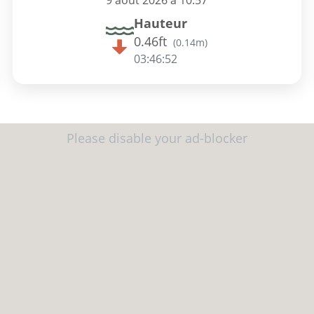
9 août 2026 à 10:57
Hauteur
0.46ft
(
0.14m
)
03:46:51