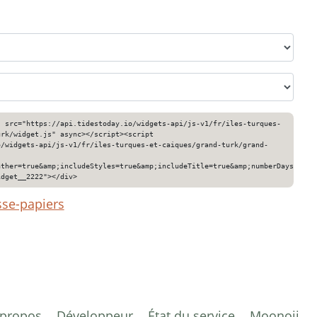
" src="https://api.tidestoday.io/widgets-api/js-v1/fr/iles-turques-
urk/widget.js" async></script><script
o/widgets-api/js-v1/fr/iles-turques-et-caiques/grand-turk/grand-
ather=true&amp;includeStyles=true&amp;includeTitle=true&amp;numberDays=3&am
idget__2222"></div>
sse-papiers
 propos
Développeur
État du service
Moonoji