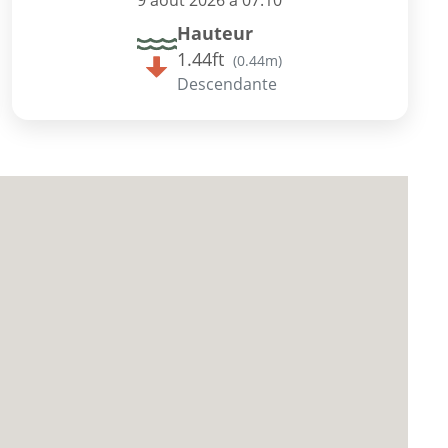
9 août 2026 à 07:10
Hauteur
1.44ft
(
0.44m
)
Descendante