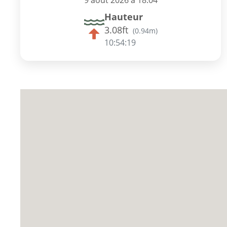
9 août 2026 à 18:04
Hauteur
3.08ft
(
0.94m
)
10:54:18