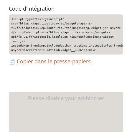
Code d'intégration
<script type="text/javascript"
src="https://api.tidestoday.io/widgets-api/js-
v1/fr/indonesie/kepulauan-riau/tanjungpinang/widget.js" async>
</script><script src="https://api.tidestoday.io/widgets-
api/js-v1/fr/indonesie/kepulauan-riau/tanjungpinang/widget-
init.js?
includeMap=true&amp;includeWeather=true&amp;includeStyles=true&amp;i
async></script><div id="tidewidget__2886"></div>
📄
Copier dans le presse-papiers