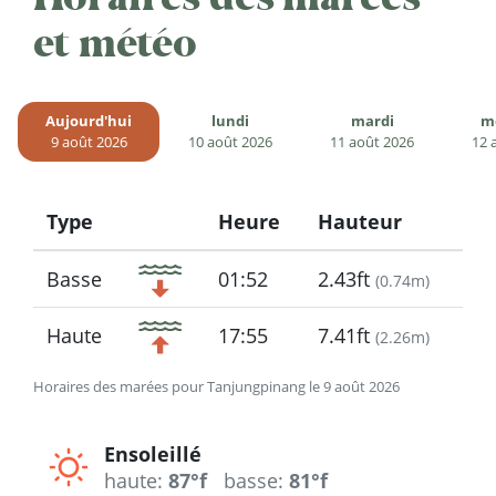
et météo
Aujourd'hui
lundi
mardi
m
9 août 2026
10 août 2026
11 août 2026
12 
Type
Heure
Hauteur
Icon
Basse
01:52
2.43ft
(
0.74m
)
Haute
17:55
7.41ft
(
2.26m
)
Horaires des marées pour Tanjungpinang le 9 août 2026
Ensoleillé
haute:
87°f
basse:
81°f