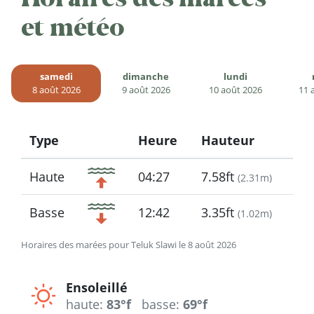
et météo
samedi
dimanche
lundi
8 août 2026
9 août 2026
10 août 2026
11 
Type
Heure
Hauteur
Icon
Haute
04:27
7.58ft
(
2.31m
)
Basse
12:42
3.35ft
(
1.02m
)
Horaires des marées pour Teluk Slawi le 8 août 2026
Ensoleillé
haute:
83°f
basse:
69°f