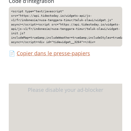
Code d'intégration
<script type="text/javascript"
src="https://api.tidestoday.io/widgets-api/js-
v1/fr/indonesie/nusa-tenggara-timur/teluk-slawi/widget.js"
async></script><script src="https://api.tidestoday.io/widgets-
api/js-v1/fr/indonesie/nusa-tenggara-timur/teluk-slawi/widget-
init.js?
includeMap=true&amp;includeWeather=true&amp;includeStyles=true&amp;i
async></script><div id="tidewidget__3264"></div>
📄
Copier dans le presse-papiers