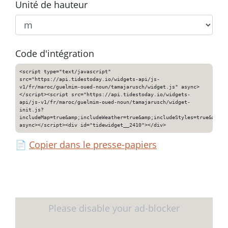
Unité de hauteur
Code d'intégration
<script type="text/javascript"
src="https://api.tidestoday.io/widgets-api/js-
v1/fr/maroc/guelmim-oued-noun/tamajarusch/widget.js" async>
</script><script src="https://api.tidestoday.io/widgets-
api/js-v1/fr/maroc/guelmim-oued-noun/tamajarusch/widget-
init.js?
includeMap=true&amp;includeWeather=true&amp;includeStyles=true&amp;i
async></script><div id="tidewidget__2410"></div>
📄
Copier dans le presse-papiers