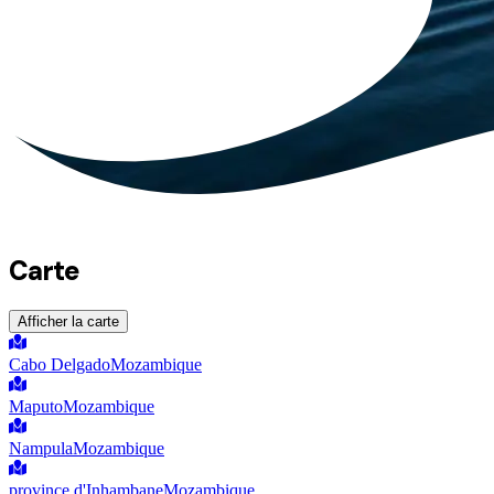
Carte
Afficher la carte
Cabo Delgado
Mozambique
Maputo
Mozambique
Nampula
Mozambique
province d'Inhambane
Mozambique