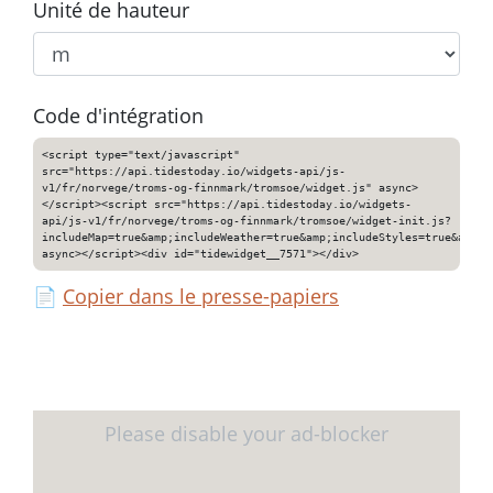
Unité de hauteur
Code d'intégration
<script type="text/javascript"
src="https://api.tidestoday.io/widgets-api/js-
v1/fr/norvege/troms-og-finnmark/tromsoe/widget.js" async>
</script><script src="https://api.tidestoday.io/widgets-
api/js-v1/fr/norvege/troms-og-finnmark/tromsoe/widget-init.js?
includeMap=true&amp;includeWeather=true&amp;includeStyles=true&amp;i
async></script><div id="tidewidget__7571"></div>
📄
Copier dans le presse-papiers