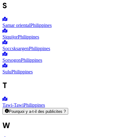
S
Samar oriental
Philippines
Siquijor
Philippines
Soccsksargen
Philippines
Sorsogon
Philippines
Sulu
Philippines
T
Tawi-Tawi
Philippines
Pourquoi y a-t-il des publicites ?
W