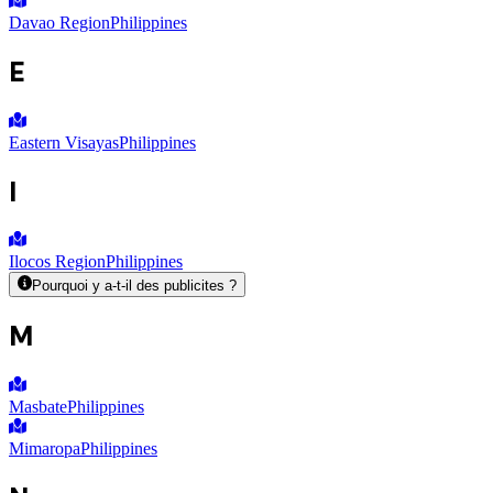
Davao Region
Philippines
E
Eastern Visayas
Philippines
I
Ilocos Region
Philippines
Pourquoi y a-t-il des publicites ?
M
Masbate
Philippines
Mimaropa
Philippines