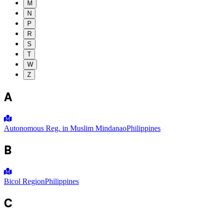
M
N
P
R
S
T
W
Z
A
Autonomous Reg. in Muslim Mindanao
Philippines
B
Bicol Region
Philippines
C