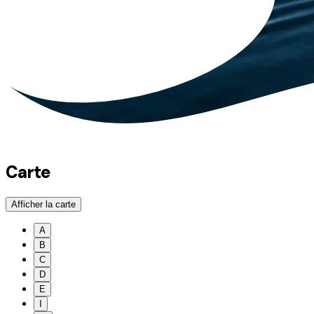
Carte
Afficher la carte
A
B
C
D
E
I