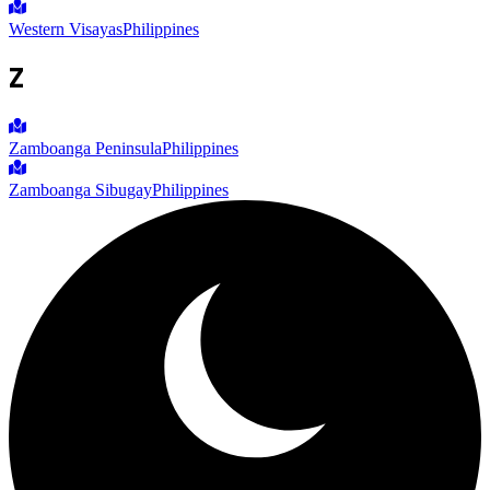
Western Visayas
Philippines
Z
Zamboanga Peninsula
Philippines
Zamboanga Sibugay
Philippines