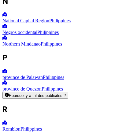
N
National Capital Region
Philippines
Negros occidental
Philippines
Northern Mindanao
Philippines
P
province de Palawan
Philippines
province de Quezon
Philippines
Pourquoi y a-t-il des publicites ?
R
Romblon
Philippines