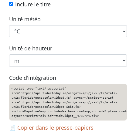
Inclure le titre
Unité météo
Unité de hauteur
Code d'intégration
<script type="text/javascript"
src="https://api.tidestoday.io/widgets-api/js-v1/fr/etats-
unis/floride/pensacola/widget.js" async></script><script
src="https://api.tidestoday.io/widgets-api/js-v1/fr/etats-
unis/floride/pensacola/widget-init.js?
includeMap=true&amp;includeWeather=true&amp;includeStyles=true&amp;i
async></script><div id="tidewidget__4780"></div>
📄
Copier dans le presse-papiers