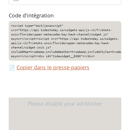
Code d'intégration
<script type="text/javascript"
src="https://api.tidestoday.io/widgets-api/js-v1/fr/etats-
unis/floride/upper-matecumbe-key-hawk-channel/widget.js"
async></script><script src="https://api.tidestoday.io/widgets-
api/js-v1/fr/etats-unis/floride/upper-matecumbe-key-hawk-
channel/widget-init.js?
includeMap=true&amp;includeWeather=true&amp;includeStyles=true&amp;i
async></script><div id="tidewidget__6360"></div>
📄
Copier dans le presse-papiers