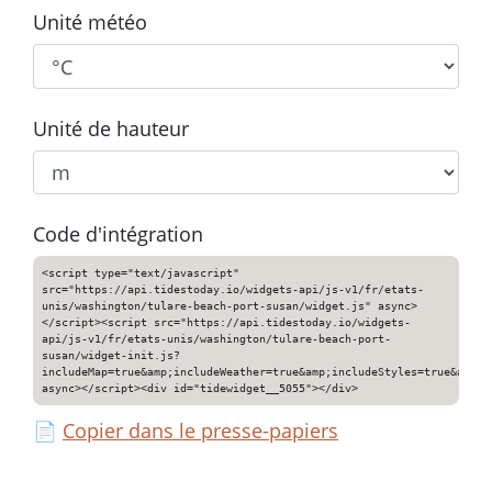
Unité météo
Unité de hauteur
Code d'intégration
<script type="text/javascript"
src="https://api.tidestoday.io/widgets-api/js-v1/fr/etats-
unis/washington/tulare-beach-port-susan/widget.js" async>
</script><script src="https://api.tidestoday.io/widgets-
api/js-v1/fr/etats-unis/washington/tulare-beach-port-
susan/widget-init.js?
includeMap=true&amp;includeWeather=true&amp;includeStyles=true&amp;i
async></script><div id="tidewidget__5055"></div>
📄
Copier dans le presse-papiers