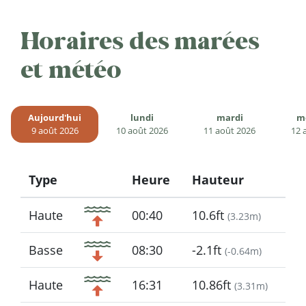
Horaires des marées
et météo
Aujourd'hui
lundi
mardi
m
9 août 2026
10 août 2026
11 août 2026
12 
Type
Heure
Hauteur
Icon
Haute
00:40
10.6ft
(
3.23m
)
Basse
08:30
-2.1ft
(
-0.64m
)
Haute
16:31
10.86ft
(
3.31m
)