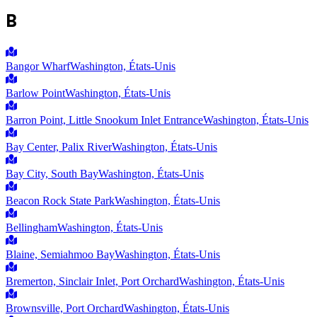
B
Bangor Wharf
Washington, États-Unis
Barlow Point
Washington, États-Unis
Barron Point, Little Snookum Inlet Entrance
Washington, États-Unis
Bay Center, Palix River
Washington, États-Unis
Bay City, South Bay
Washington, États-Unis
Beacon Rock State Park
Washington, États-Unis
Bellingham
Washington, États-Unis
Blaine, Semiahmoo Bay
Washington, États-Unis
Bremerton, Sinclair Inlet, Port Orchard
Washington, États-Unis
Brownsville, Port Orchard
Washington, États-Unis