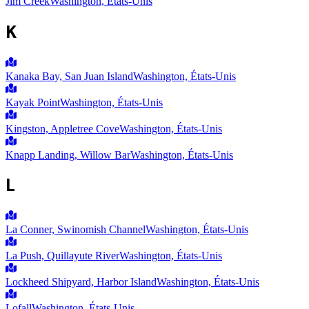
Jim Creek
Washington, États-Unis
K
Kanaka Bay, San Juan Island
Washington, États-Unis
Kayak Point
Washington, États-Unis
Kingston, Appletree Cove
Washington, États-Unis
Knapp Landing, Willow Bar
Washington, États-Unis
L
La Conner, Swinomish Channel
Washington, États-Unis
La Push, Quillayute River
Washington, États-Unis
Lockheed Shipyard, Harbor Island
Washington, États-Unis
Lofall
Washington, États-Unis