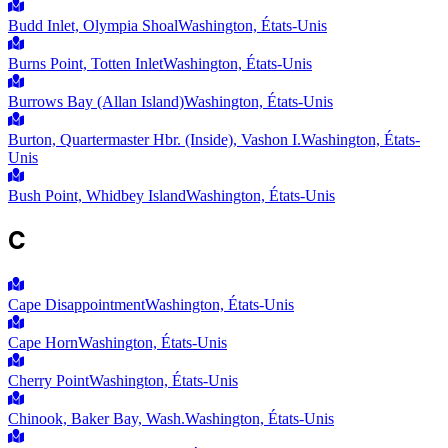
Budd Inlet, Olympia Shoal
Washington, États-Unis
Burns Point, Totten Inlet
Washington, États-Unis
Burrows Bay (Allan Island)
Washington, États-Unis
Burton, Quartermaster Hbr. (Inside), Vashon I.
Washington, États-
Unis
Bush Point, Whidbey Island
Washington, États-Unis
C
Cape Disappointment
Washington, États-Unis
Cape Horn
Washington, États-Unis
Cherry Point
Washington, États-Unis
Chinook, Baker Bay, Wash.
Washington, États-Unis