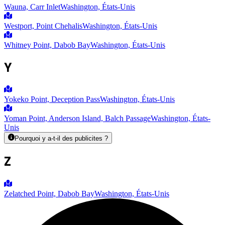
Wauna, Carr Inlet
Washington, États-Unis
Westport, Point Chehalis
Washington, États-Unis
Whitney Point, Dabob Bay
Washington, États-Unis
Y
Yokeko Point, Deception Pass
Washington, États-Unis
Yoman Point, Anderson Island, Balch Passage
Washington, États-
Unis
Pourquoi y a-t-il des publicites ?
Z
Zelatched Point, Dabob Bay
Washington, États-Unis