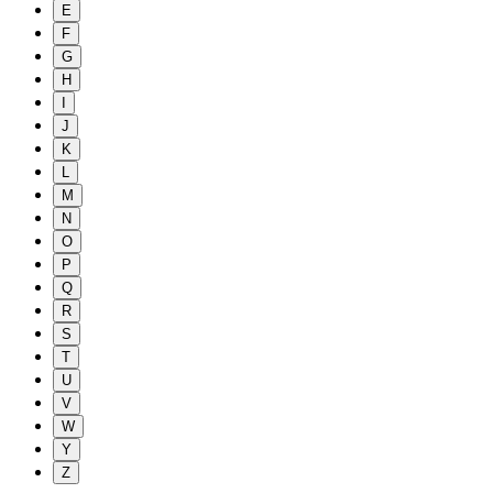
E
F
G
H
I
J
K
L
M
N
O
P
Q
R
S
T
U
V
W
Y
Z