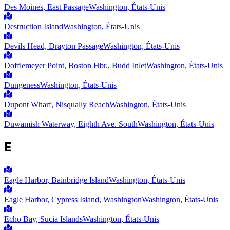
Des Moines, East Passage
Washington, États-Unis
Destruction Island
Washington, États-Unis
Devils Head, Drayton Passage
Washington, États-Unis
Dofflemeyer Point, Boston Hbr., Budd Inlet
Washington, États-Unis
Dungeness
Washington, États-Unis
Dupont Wharf, Nisqually Reach
Washington, États-Unis
Duwamish Waterway, Eighth Ave. South
Washington, États-Unis
E
Eagle Harbor, Bainbridge Island
Washington, États-Unis
Eagle Harbor, Cypress Island, Washington
Washington, États-Unis
Echo Bay, Sucia Islands
Washington, États-Unis