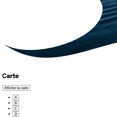
Carte
Afficher la carte
A
B
C
D