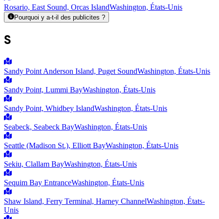
Rosario, East Sound, Orcas Island
Washington, États-Unis
Pourquoi y a-t-il des publicites ?
S
Sandy Point Anderson Island, Puget Sound
Washington, États-Unis
Sandy Point, Lummi Bay
Washington, États-Unis
Sandy Point, Whidbey Island
Washington, États-Unis
Seabeck, Seabeck Bay
Washington, États-Unis
Seattle (Madison St.), Elliott Bay
Washington, États-Unis
Sekiu, Clallam Bay
Washington, États-Unis
Sequim Bay Entrance
Washington, États-Unis
Shaw Island, Ferry Terminal, Harney Channel
Washington, États-
Unis