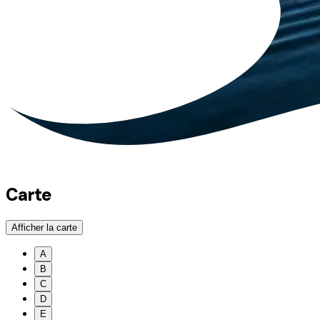
Carte
Afficher la carte
A
B
C
D
E