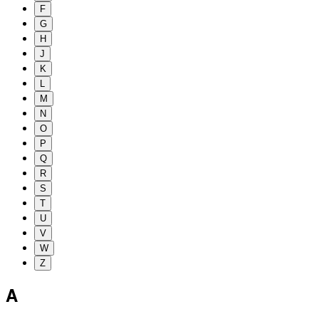
F
G
H
J
K
L
M
N
O
P
Q
R
S
T
U
V
W
Z
A